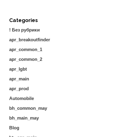
Categories
! Без рубрики
apr_breakoutfinder
apr_common_1
apr_common_2
apr_lgbt
apr_main
apr_prod
Automobile
bh_common_may
bh_main_may
Blog