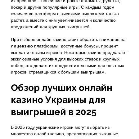
их арсенале – новейшие игровые автоматы, рулетка,
покер и другие популярные игры. С каждым годом
количество платформ с высокими выплатами только
растет, а вместе с ним увеличивается и количество
предложений для крупных выигрышей.
При выборе онлайн казино стоит обратить внимание на
лицензию
платформы, доступные бонусы, процент
выплат и отзывы игроков. Некоторые казино предлагают
эксклюзивные условия для высоких ставок и крупных
побед, что делает их предпочтительными для опытных
игроков, стремящихся к большим выигрышам.
Обзор лучших онлайн
казино Украины для
выигрышей в 2025
В 2025 году украинские игроки могут выбрать из
множества онлайн казино, предлагающих выгодные