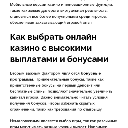
Мобильные версии казино и инновационные функции,
такие как живые дилеры и виртуальная реальность,
становятся все более популярными среди игроков,
обеспечивая захватывающий игровой опыт.
Как выбрать онлайн
казино с высокими
выплатами и бонусами
Вторым важным фактором являются
бонусные
программы
. Привлекательные бонусы, такие как
приветственные бонусы на первый депозит или
бесплатные спины, позволяют значительно увеличить
капитал игрока. Важно внимательно читать условия
получения бонусов, чтобы избежать скрытых
ограничений, таких как требования по отыгрышу.
Немаловажным является выбор игры, так как различные
игры могут иметь разные уровни выплат. Например,