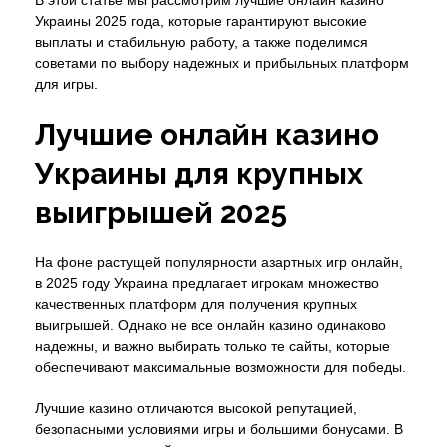
Украины 2025 года, которые гарантируют высокие
выплаты и стабильную работу, а также поделимся
советами по выбору надежных и прибыльных платформ
для игры.
Лучшие онлайн казино
Украины для крупных
выигрышей 2025
На фоне растущей популярности азартных игр онлайн,
в 2025 году Украина предлагает игрокам множество
качественных платформ для получения крупных
выигрышей. Однако не все онлайн казино одинаково
надежны, и важно выбирать только те сайты, которые
обеспечивают максимальные возможности для победы.
Лучшие казино отличаются высокой репутацией,
безопасными условиями игры и большими бонусами. В