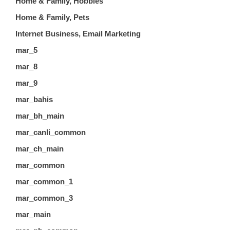
Home & Family, Hobbies
Home & Family, Pets
Internet Business, Email Marketing
mar_5
mar_8
mar_9
mar_bahis
mar_bh_main
mar_canli_common
mar_ch_main
mar_common
mar_common_1
mar_common_3
mar_main