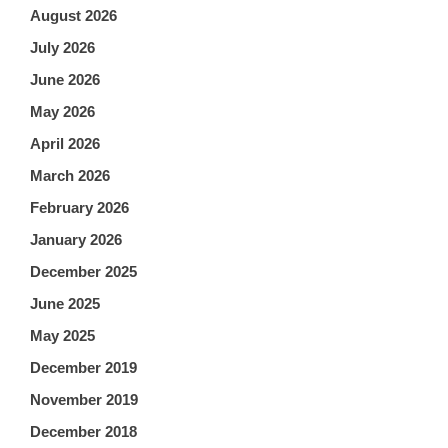
August 2026
July 2026
June 2026
May 2026
April 2026
March 2026
February 2026
January 2026
December 2025
June 2025
May 2025
December 2019
November 2019
December 2018