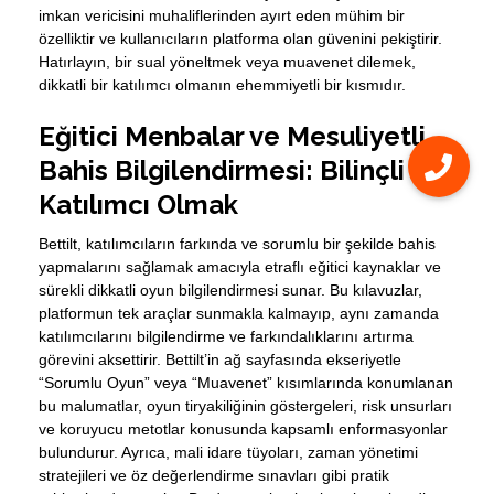
imkan vericisini muhaliflerinden ayırt eden mühim bir
özelliktir ve kullanıcıların platforma olan güvenini pekiştirir.
Hatırlayın, bir sual yöneltmek veya muavenet dilemek,
dikkatli bir katılımcı olmanın ehemmiyetli bir kısmıdır.
Eğitici Menbalar ve Mesuliyetli
Bahis Bilgilendirmesi: Bilinçli
Katılımcı Olmak
Bettilt, katılımcıların farkında ve sorumlu bir şekilde bahis
yapmalarını sağlamak amacıyla etraflı eğitici kaynaklar ve
sürekli dikkatli oyun bilgilendirmesi sunar. Bu kılavuzlar,
platformun tek araçlar sunmakla kalmayıp, aynı zamanda
katılımcılarını bilgilendirme ve farkındalıklarını artırma
görevini aksettirir. Bettilt’in ağ sayfasında ekseriyetle
“Sorumlu Oyun” veya “Muavenet” kısımlarında konumlanan
bu malumatlar, oyun tiryakiliğinin göstergeleri, risk unsurları
ve koruyucu metotlar konusunda kapsamlı enformasyonlar
bulundurur. Ayrıca, mali idare tüyoları, zaman yönetimi
stratejileri ve öz değerlendirme sınavları gibi pratik