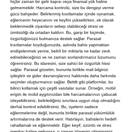
hiçbir zaman bir gelir kapısı veya finansal yük haline
gelmemelidir. Harcama kontrolü, size bu dengeyi verme
gücü bahşeder. Belirlenmiş kısıtlamalar içinde oynamak,
eğlencenin heyecanını ve keyfini yükseltirken, ek olarak
beklenmedik ziyanların sebep olabileceği stresi ve
ümitsizliği da ortadan kaldırır. Bu, garip bir biçimde,
özgürlüğünüzü bulmanıza destek sağlar. Parasal
kısıtlamalar koyduğunuzda, aslında bahis yapmaktan
endişelenmek yerine, belirli bir miktarla ne kadar zevk
edinebileceğinizi ve ne zaman sonlandırmanız lüzumunu
öğrenirsiniz. Bu idaresini, size sahici bir özgürlük hissi
sağlar. Parasal gözetim, bununla birlikte mali bilginizi
iyileştirir ve gider davranışlarınız hakkında daha farkında
seçimler oluşturmanızı sağlar. Bettilt gibi platformlar, bu
bilinci kollamak için çeşitli vasıtalar sunar. Örneğin, mobil
erişim ile mobil aygıtınızdan bile harcamalarınızı çabucak
izleyebilirsiniz, belirlediğiniz sınırlara uygun olup olmadığını
derhal kontrol edebilirsiniz. Bu, üyelerin sadece
eğlenmelerine değil, bununla birlikte parasal yükümlülük
artırmalarına de destek verir. Hatırlayın, bahislerin hedefi
rahatlamak ve eğlenmektir. Eğer keyif, üzüntü ve stres
menbaı haline geliyorsa, o zaman idaresini yitirmişsiniz