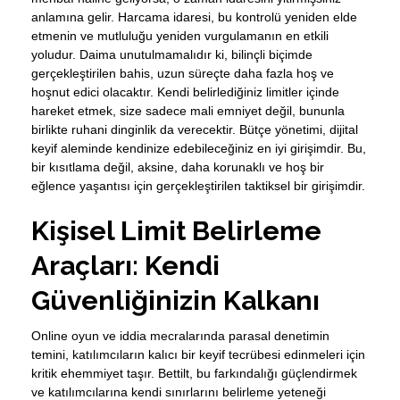
anlamına gelir. Harcama idaresi, bu kontrolü yeniden elde
etmenin ve mutluluğu yeniden vurgulamanın en etkili
yoludur. Daima unutulmamalıdır ki, bilinçli biçimde
gerçekleştirilen bahis, uzun süreçte daha fazla hoş ve
hoşnut edici olacaktır. Kendi belirlediğiniz limitler içinde
hareket etmek, size sadece mali emniyet değil, bununla
birlikte ruhani dinginlik da verecektir. Bütçe yönetimi, dijital
keyif aleminde kendinize edebileceğiniz en iyi girişimdir. Bu,
bir kısıtlama değil, aksine, daha korunaklı ve hoş bir
eğlence yaşantısı için gerçekleştirilen taktiksel bir girişimdir.
Kişisel Limit Belirleme
Araçları: Kendi
Güvenliğinizin Kalkanı
Online oyun ve iddia mecralarında parasal denetimin
temini, katılımcıların kalıcı bir keyif tecrübesi edinmeleri için
kritik ehemmiyet taşır. Bettilt, bu farkındalığı güçlendirmek
ve katılımcılarına kendi sınırlarını belirleme yeteneği