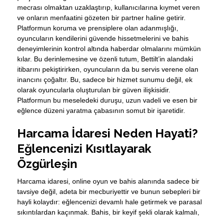
mecrası olmaktan uzaklaştırıp, kullanıcılarına kıymet veren
ve onların menfaatini gözeten bir partner haline getirir.
Platformun koruma ve prensiplere olan adanmışlığı,
oyuncuların kendilerini güvende hissetmelerini ve bahis
deneyimlerinin kontrol altında haberdar olmalarını mümkün
kılar. Bu derinlemesine ve özenli tutum, Bettilt’in alandaki
itibarını pekiştirirken, oyuncuların da bu servis verene olan
inancını çoğaltır. Bu, sadece bir hizmet sunumu değil, ek
olarak oyuncularla oluşturulan bir güven ilişkisidir.
Platformun bu meseledeki duruşu, uzun vadeli ve esen bir
eğlence düzeni yaratma çabasının somut bir işaretidir.
Harcama İdaresi Neden Hayati?
Eğlencenizi Kısıtlayarak
Özgürleşin
Harcama idaresi, online oyun ve bahis alanında sadece bir
tavsiye değil, adeta bir mecburiyettir ve bunun sebepleri bir
hayli kolaydır: eğlencenizi devamlı hale getirmek ve parasal
sıkıntılardan kaçınmak. Bahis, bir keyif şekli olarak kalmalı,