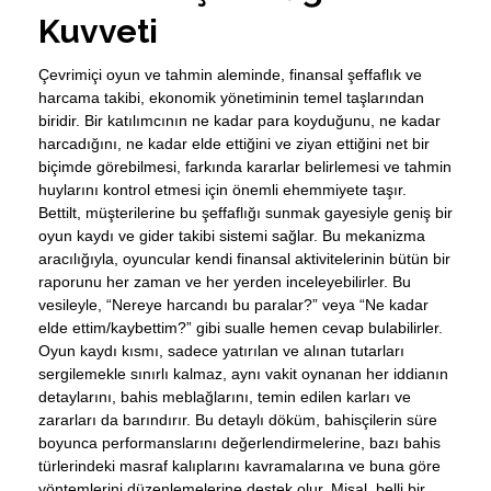
Kuvveti
Çevrimiçi oyun ve tahmin aleminde, finansal şeffaflık ve
harcama takibi, ekonomik yönetiminin temel taşlarından
biridir. Bir katılımcının ne kadar para koyduğunu, ne kadar
harcadığını, ne kadar elde ettiğini ve ziyan ettiğini net bir
biçimde görebilmesi, farkında kararlar belirlemesi ve tahmin
huylarını kontrol etmesi için önemli ehemmiyete taşır.
Bettilt, müşterilerine bu şeffaflığı sunmak gayesiyle geniş bir
oyun kaydı ve gider takibi sistemi sağlar. Bu mekanizma
aracılığıyla, oyuncular kendi finansal aktivitelerinin bütün bir
raporunu her zaman ve her yerden inceleyebilirler. Bu
vesileyle, “Nereye harcandı bu paralar?” veya “Ne kadar
elde ettim/kaybettim?” gibi sualle hemen cevap bulabilirler.
Oyun kaydı kısmı, sadece yatırılan ve alınan tutarları
sergilemekle sınırlı kalmaz, aynı vakit oynanan her iddianın
detaylarını, bahis meblağlarını, temin edilen karları ve
zararları da barındırır. Bu detaylı döküm, bahisçilerin süre
boyunca performanslarını değerlendirmelerine, bazı bahis
türlerindeki masraf kalıplarını kavramalarına ve buna göre
yöntemlerini düzenlemelerine destek olur. Misal, belli bir