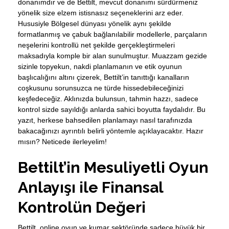
donanımdır ve de Bettilt, mevcut donanımı sürdürmeniz
yönelik size elzem istisnasız seçeneklerini arz eder.
Hususiyle Bölgesel dünyası yönelik aynı şekilde
formatlanmış ve çabuk bağlanılabilir modellerle, parçaların
neşelerini kontrollü net şekilde gerçekleştirmeleri
maksadıyla komple bir alan sunulmuştur. Muazzam gezide
sizinle topyekun, nakdi planlamanın ve etik oyunun
başlıcalığını altını çizerek, Bettilt’in tanıttığı kanalların
coşkusunu sorunsuzca ne türde hissedebileceğinizi
keşfedeceğiz. Aklınızda bulunsun, tahmin hazzı, sadece
kontrol sizde sayıldığı anlarda sahici boyutta faydalıdır. Bu
yazıt, herkese bahsedilen planlamayı nasıl tarafınızda
bakacağınızı ayrıntılı belirli yöntemle açıklayacaktır. Hazır
mısın? Neticede ilerleyelim!
Bettilt’in Mesuliyetli Oyun
Anlayışı ile Finansal
Kontrolün Değeri
Bettilt, online oyun ve kumar sektöründe sadece büyük bir