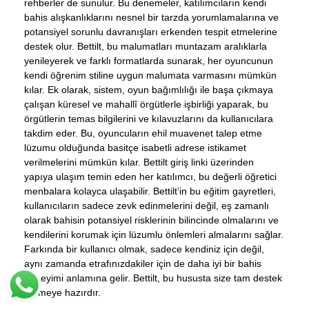
rehberler de sunulur. Bu denemeler, katılımcıların kendi
bahis alışkanlıklarını nesnel bir tarzda yorumlamalarına ve
potansiyel sorunlu davranışları erkenden tespit etmelerine
destek olur. Bettilt, bu malumatları muntazam aralıklarla
yenileyerek ve farklı formatlarda sunarak, her oyuncunun
kendi öğrenim stiline uygun malumata varmasını mümkün
kılar. Ek olarak, sistem, oyun bağımlılığı ile başa çıkmaya
çalışan küresel ve mahallî örgütlerle işbirliği yaparak, bu
örgütlerin temas bilgilerini ve kılavuzlarını da kullanıcılara
takdim eder. Bu, oyuncuların ehil muavenet talep etme
lüzumu olduğunda basitçe isabetli adrese istikamet
verilmelerini mümkün kılar. Bettilt giriş linki üzerinden
yapıya ulaşım temin eden her katılımcı, bu değerli öğretici
menbalara kolayca ulaşabilir. Bettilt’in bu eğitim gayretleri,
kullanıcıların sadece zevk edinmelerini değil, eş zamanlı
olarak bahisin potansiyel risklerinin bilincinde olmalarını ve
kendilerini korumak için lüzumlu önlemleri almalarını sağlar.
Farkında bir kullanıcı olmak, sadece kendiniz için değil,
aynı zamanda etrafınızdakiler için de daha iyi bir bahis
deneyimi anlamına gelir. Bettilt, bu hususta size tam destek
vermeye hazırdır.