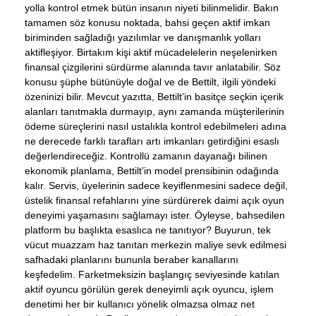
yolla kontrol etmek bütün insanın niyeti bilinmelidir. Bakın
tamamen söz konusu noktada, bahsi geçen aktif imkan
biriminden sağladığı yazılımlar ve danışmanlık yolları
aktifleşiyor. Birtakım kişi aktif mücadelelerin neşelenirken
finansal çizgilerini sürdürme alanında tavır anlatabilir. Söz
konusu şüphe bütünüyle doğal ve de Bettilt, ilgili yöndeki
özeninizi bilir. Mevcut yazıtta, Bettilt’in basitçe seçkin içerik
alanları tanıtmakla durmayıp, aynı zamanda müşterilerinin
ödeme süreçlerini nasıl ustalıkla kontrol edebilmeleri adına
ne derecede farklı tarafları artı imkanları getirdiğini esaslı
değerlendireceğiz. Kontrollü zamanın dayanağı bilinen
ekonomik planlama, Bettilt’in model prensibinin odağında
kalır. Servis, üyelerinin sadece keyiflenmesini sadece değil,
üstelik finansal refahlarını yine sürdürerek daimi açık oyun
deneyimi yaşamasını sağlamayı ister. Öyleyse, bahsedilen
platform bu başlıkta esaslıca ne tanıtıyor? Buyurun, tek
vücut muazzam haz tanıtan merkezin maliye sevk edilmesi
safhadaki planlarını bununla beraber kanallarını
keşfedelim. Farketmeksizin başlangıç seviyesinde katılan
aktif oyuncu görülün gerek deneyimli açık oyuncu, işlem
denetimi her bir kullanıcı yönelik olmazsa olmaz net