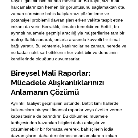
Kaydı” gibi bir isim altında mevcuttur. Bu kayıt, size mali
harcamalarınızın hemen bir görüntüsünü sağlamaktan öte,
zaman süresince bahis kalıplarınızı çözümleme ve
potansiyel problemli davranışları erken vakitte tespit etme
imkanı da verir. Berraklık, itimatın temelidir ve Bettilt, bu
ayrıntılı muamele geçmişi aracılığıyla müşterilerine tam bir
mali şeffaflık sunarak, onlarla arasında kuvvetli bir itimat
bağı yaratır. Bu yöntemle, katılımcılar ne zaman, nerede ve
ne kadar nakit sarf ettiklerini her vakit bilir ve denetimin
kendilerinde olduğunu duyumsarlar.
Bireysel Mali Raporlar:
Mücadele Alışkanlıklarınızı
Anlamanın Çözümü
Ayrıntılı faaliyet geçmişinin üstünde, Bettilt kimi hallerde
kullanıcılara bireysel finansal raporlar veya özetler verme
kapasitesine de barındırır. Bu dökümler, muamele
tarihçesinden kazanılan bilgileri daha anlaşılır ve
çözümlenebilir bir formatta vererek, bahisçilerin iddia
davranışlarını daha derinlemesine anlamalarına imkan