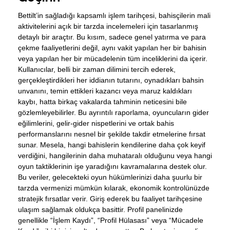
Bettilt’in sağladığı kapsamlı işlem tarihçesi, bahisçilerin mali
aktivitelerini açık bir tarzda incelemeleri için tasarlanmış
detaylı bir araçtır. Bu kısım, sadece genel yatırma ve para
çekme faaliyetlerini değil, aynı vakit yapılan her bir bahisin
veya yapılan her bir mücadelenin tüm inceliklerini da içerir.
Kullanıcılar, belli bir zaman dilimini tercih ederek,
gerçekleştirdikleri her iddianın tutarını, oynadıkları bahsin
unvanını, temin ettikleri kazancı veya maruz kaldıkları
kaybı, hatta birkaç vakalarda tahminin neticesini bile
gözlemleyebilirler. Bu ayrıntılı raporlama, oyuncuların gider
eğilimlerini, gelir-gider nispetlerini ve ortak bahis
performanslarını nesnel bir şekilde takdir etmelerine fırsat
sunar. Mesela, hangi bahislerin kendilerine daha çok keyif
verdiğini, hangilerinin daha muhataralı olduğunu veya hangi
oyun taktiklerinin işe yaradığını kavramalarına destek olur.
Bu veriler, gelecekteki oyun hükümlerinizi daha şuurlu bir
tarzda vermenizi mümkün kılarak, ekonomik kontrolünüzde
stratejik fırsatlar verir. Giriş ederek bu faaliyet tarihçesine
ulaşım sağlamak oldukça basittir. Profil panelinizde
genellikle “İşlem Kaydı”, “Profil Hülasası” veya “Mücadele