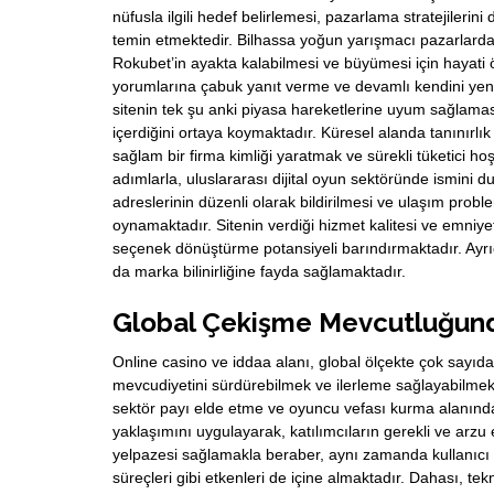
nüfusla ilgili hedef belirlemesi, pazarlama stratejileri
temin etmektedir. Bilhassa yoğun yarışmacı pazarlarda
Rokubet’in ayakta kalabilmesi ve büyümesi için hayati 
yorumlarına çabuk yanıt verme ve devamlı kendini yen
sitenin tek şu anki piyasa hareketlerine uyum sağlaması
içerdiğini ortaya koymaktadır. Küresel alanda tanınırlı
sağlam bir firma kimliği yaratmak ve sürekli tüketici h
adımlarla, uluslararası dijital oyun sektöründe ismin
adreslerinin düzenli olarak bildirilmesi ve ulaşım proble
oynamaktadır. Sitenin verdiği hizmet kalitesi ve emniyet 
seçenek dönüştürme potansiyeli barındırmaktadır. Ayr
da marka bilinirliğine fayda sağlamaktadır.
Global Çekişme Mevcutluğund
Online casino ve iddaa alanı, global ölçekte çok sayıda
mevcudiyetini sürdürebilmek ve ilerleme sağlayabilmek
sektör payı elde etme ve oyuncu vefası kurma alanında bi
yaklaşımını uygulayarak, katılımcıların gerekli ve arzu 
yelpazesi sağlamakla beraber, aynı zamanda kullanıcı d
süreçleri gibi etkenleri de içine almaktadır. Dahası, te