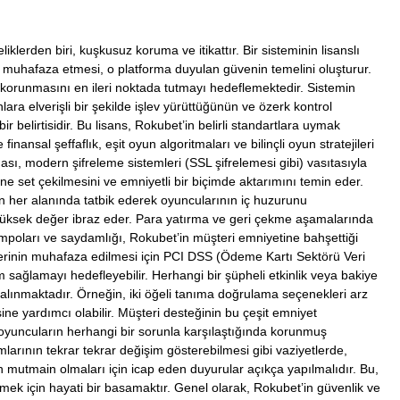
klerden biri, kuşkusuz koruma ve itikattır. Bir sisteminin lisanslı
ni muhafaza etmesi, o platforma duyulan güvenin temelini oluşturur.
korunmasını en ileri noktada tutmayı hedeflemektedir. Sistemin
lara elverişli bir şekilde işlev yürüttüğünün ve özerk kontrol
ir belirtisidir. Bu lisans, Rokubet’in belirli standartlara uymak
nansal şeffaflık, eşit oyun algoritmaları ve bilinçli oyun stratejileri
ması, modern şifreleme sistemleri (SSL şifrelemesi gibi) vasıtasıyla
imine set çekilmesini ve emniyetli bir biçimde aktarımını temin eder.
n her alanında tatbik ederek oyuncularının iç huzurunu
e yüksek değer ibraz eder. Para yatırma ve geri çekme aşamalarında
mpoları ve saydamlığı, Rokubet’in müşteri emniyetine bahşettiği
gilerinin muhafaza edilmesi için PCI DSS (Ödeme Kartı Sektörü Veri
 sağlamayı hedefleyebilir. Herhangi bir şüpheli etkinlik veya bakiye
alınmaktadır. Örneğin, iki öğeli tanıma doğrulama seçenekleri arz
ine yardımcı olabilir. Müşteri desteğinin bu çeşit emniyet
, oyuncuların herhangi bir sorunla karşılaştığında korunmuş
arının tekrar tekrar değişim gösterebilmesi gibi vaziyetlerde,
an mutmain olmaları için icap eden duyurular açıkça yapılmalıdır. Bu,
mek için hayati bir basamaktır. Genel olarak, Rokubet’in güvenlik ve