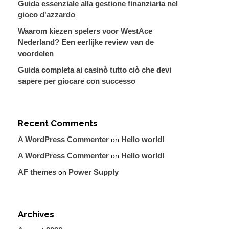
Guida essenziale alla gestione finanziaria nel
gioco d'azzardo
Waarom kiezen spelers voor WestAce
Nederland? Een eerlijke review van de
voordelen
Guida completa ai casinò tutto ciò che devi
sapere per giocare con successo
Recent Comments
A WordPress Commenter
Hello world!
on
A WordPress Commenter
Hello world!
on
AF themes
Power Supply
on
Archives