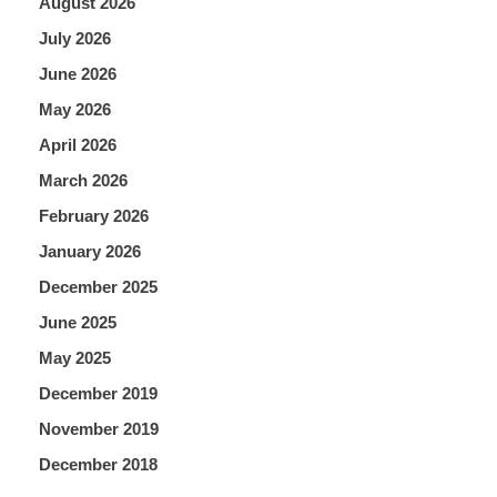
August 2026
July 2026
June 2026
May 2026
April 2026
March 2026
February 2026
January 2026
December 2025
June 2025
May 2025
December 2019
November 2019
December 2018