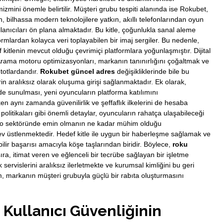
mizmini önemle belirtilir. Müşteri grubu tespiti alanında ise Rokubet,
 bilhassa modern teknolojilere yatkın, akıllı telefonlarından oyun
nıcıları ön plana almaktadır. Bu kitle, çoğunlukla sanal aleme
ormlardan kolayca veri toplayabilen bir imaj sergiler. Bu nedenle,
f kitlenin mevcut olduğu çevrimiçi platformlara yoğunlaşmıştır. Dijital
e Arama motoru optimizasyonları, markanın tanınırlığını çoğaltmak ve
otlardandır.
Rokubet güncel adres
değişikliklerinde bile bu
lerin aralıksız olarak oluşuma girişi sağlanmaktadır. Ek olarak,
de sunulması, yeni oyuncuların platforma katılımını
ken aynı zamanda güvenilirlik ve şeffaflık ilkelerini de hesaba
n politikaları gibi önemli detaylar, oyuncuların rahatça ulaşabileceği
ino sektöründe emin olmanın ne kadar mühim olduğu
lev üstlenmektedir. Hedef kitle ile uygun bir haberleşme sağlamak ve
ilir başarısı amacıyla köşe taşlarından biridir. Böylece,
roku
, itimat veren ve eğlenceli bir tecrübe sağlayan bir işletme
servislerini aralıksız ilerletmekte ve kurumsal kimliğini bu geri
m, markanın müşteri grubuyla güçlü bir rabıta oluşturmasını
 Kullanıcı Güvenliğinin