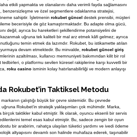
ni daha etkili yapmakta ve olanalarını daha verimli fayda sağlamasını
, benzersizleşme ve özel segmentlere odaklanma stratejisi,
öneme sahiptir. İşletmenin
rokubet güncel
destek prensibi, müşteri
ileme becerisiyle de göz kamaştırmaktadır. Bu adapte olma gücü,
nı değil, ayrıca bu hareketleri şekillendirme potansiyelini de
k kazanmak uğruna tek kaliteli bir mal arz etmek kâfi gelmez; ayrıca
oşnutluğunu temin etmek da lazımdır. Rokubet, bu istikamette atılan
i duyurmaya devam etmektedir. Bu minvalde,
rokubet güncel giriş
mlerinin azaltılması, kullanıcı memnuniyeti bakımından kilit bir rol
tedbirleri, o platformu sevilen küresel rakiplerine karşı kuvvetli bir
ıca,
roku casino
isminin kolay hatırlanabilirliği ve modern anlayışı
a Rokubet’in Taktiksel Metodu
 markanın çalıştığı büyük bir çevre sistemidir. Bu çevrede
 uğruna Rokubet’in stratejik yaklaşımları çok mühimdir. Marka,
rçok taktikler kabul etmiştir. İlk olarak, oyuncu eksenli bir servis
edilenlerini temel esas kabul etmiştir. Bu, sadece zengin bir oyun
ostu bir arabirim, rahatça ulaşılan tüketici yardımı ve ivedi ödeme
knolojik altyapısını devamlı son halinde muhafaza ederek, taşınabilir