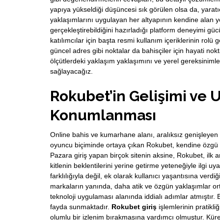
yapıya yükseldiği düşüncesi sık görülen olsa da, yara
yaklaşımlarını uygulayan her altyapının kendine alan ye
gerçekleştirebildiğini hazırladığı platform deneyimi gü
katılımcılar için başta resmi kullanım içeriklerinin rol
güncel adres gibi noktalar da bahisçiler için hayati n
ölçütlerdeki yaklaşım yaklaşımını ve yerel gereksinimler
sağlayacağız.
Rokubet’in Gelişimi ve 
Konumlanması
Online bahis ve kumarhane alanı, aralıksız genişleyen 
oyuncu biçiminde ortaya çıkan Rokubet, kendine özgü 
Pazara giriş yapan birçok sitenin aksine, Rokubet, ilk
kitlenin beklentilerini yerine getirme yeteneğiyle ilgi u
farklılığıyla değil, ek olarak kullanıcı yaşantısına ver
markaların yanında, daha atik ve özgün yaklaşımlar or
teknoloji uygulaması alanında iddialı adımlar atmıştır. 
fayda sunmaktadır.
Rokubet giriş
işlemlerinin pratikl
olumlu bir izlenim bırakmasına yardımcı olmuştur. Kür