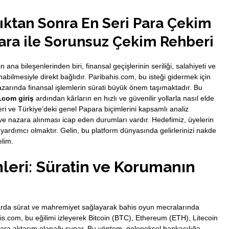
tıktan Sonra En Seri Para Çekim
para ile Sorunsuz Çekim Rehberi
ana bileşenlerinden biri, finansal geçişlerinin seriliği, salahiyeti ve
ınabilmesiyle direkt bağlıdır. Paribahis.com, bu isteği gidermek için
pazarında finansal işlemlerin sürati büyük önem taşımaktadır. Bu
.com giriş
ardından kârların en hızlı ve güvenilir yollarla nasıl elde
ri ve Türkiye’deki genel Papara biçimlerini kapsamlı analiz
 ve nazara alınması icap eden durumları vardır. Hedefimiz, üyelerin
 yardımcı olmaktır. Gelin, bu platform dünyasında gelirlerinizi nakde
elim.
mleri: Süratin ve Korumanın
mlarda sürat ve mahremiyet sağlayarak bahis oyun mecralarında
is.com, bu eğilimi izleyerek Bitcoin (BTC), Ethereum (ETH), Litecoin
para aktarım olanağı sunar. Bu yöntem, geleneksel bankacılığa