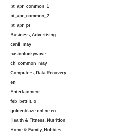
bt_apr_common_1
bt_apr_common_2
bt_apr_pt
Business, Advertising
canli_may
casinoluckywave
ch_common_may
Computers, Data Recovery
en
Entertainment
feb_bettilt.io
goldenblaze online en
Health & Fitness, Nutrition
Home & Family, Hobbies