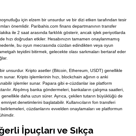
şnutluğu için elzem bir unsurdur ve bir dizi etken tarafından tesir
dımları önemlidir. Paribahis.com finans departmanının transfer
kika ile 2 saat arasında farklılık gösterir, ancak işlek periyotlarda
rı de hızı doğrudan etkiler. Hesabınızın tamamen onaylanmamış
Bu nedenle, bu oyun mecrasında cüzdan edindikten veya oyun
tgah teyidini bitirmek, gelecekte olası sarkmaları bertaraf eder
lar.
r unsurdur. Kripto asetler (Bitcoin, Ethereum, USDT) genellikle
em sunar. Kripto işlemlerinin hızı, blockchain ağının o anki
abilir işlemler sunar. Papara gibi e-cüzdanlar ise platform
ılır. Alışılmış banka göndermeleri, bankaların çalışma saatleri,
le genellikle daha uzun sürer. Ayrıca, çekilen tutarın büyüklüğü de
emniyet denetimlerini başlatabilir. Kullanıcıların fon transferi
rzı belirlemeleri, cüzdanlarını evvelden onaylamaları ve platformun
mühimdir.
ğerli İpuçları ve Sıkça