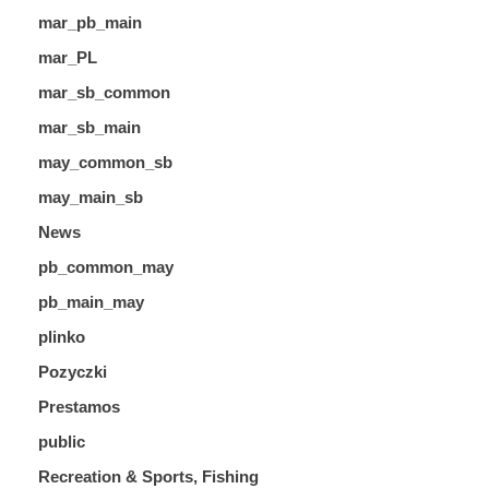
mar_pb_main
mar_PL
mar_sb_common
mar_sb_main
may_common_sb
may_main_sb
News
pb_common_may
pb_main_may
plinko
Pozyczki
Prestamos
public
Recreation & Sports, Fishing