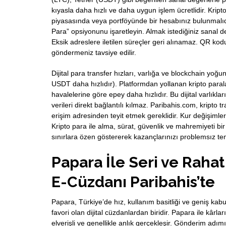
kıyasla daha hızlı ve daha uygun işlem ücretlidir. Kript
piyasasında veya portföyünde bir hesabınız bulunmalı
Para” opsiyonunu işaretleyin. Almak istediğiniz sanal 
Eksik adreslere iletilen süreçler geri alınamaz. QR ko
göndermeniz tavsiye edilir.
Dijital para transfer hızları, varlığa ve blockchain yoğu
USDT daha hızlıdır). Platformdan yollanan kripto parala
havalelerine göre epey daha hızlıdır. Bu dijital varlıkları
verileri direkt bağlantılı kılmaz. Paribahis.com, kripto tr
erişim adresinden teyit etmek gereklidir. Kur değişimle
Kripto para ile alma, sürat, güvenlik ve mahremiyeti bi
sınırlara özen göstererek kazançlarınızı problemsız tem
Papara İle Seri ve Rahat
E-Cüzdanı Paribahis’te
Papara, Türkiye’de hız, kullanım basitliği ve geniş kabu
favori olan dijital cüzdanlardan biridir. Papara ile kâr
elverişli ve genellikle anlık gerçekleşir. Gönderim ad