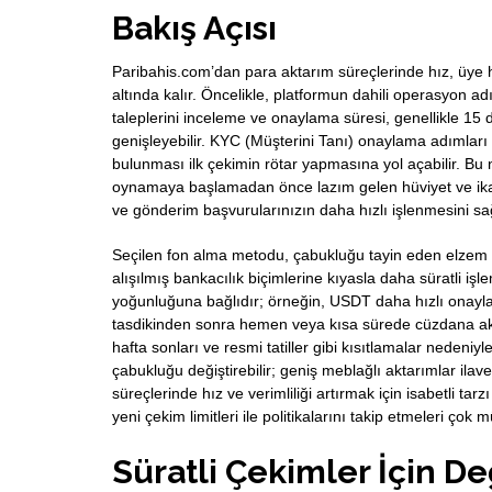
Bakış Açısı
Paribahis.com’dan para aktarım süreçlerinde hız, üye ho
altında kalır. Öncelikle, platformun dahili operasyon a
taleplerini inceleme ve onaylama süresi, genellikle 15 da
genişleyebilir. KYC (Müşterini Tanı) onaylama adımla
bulunması ilk çekimin rötar yapmasına yol açabilir. 
oynamaya başlamadan önce lazım gelen hüviyet ve ikame
ve gönderim başvurularınızın daha hızlı işlenmesini sağ
Seçilen fon alma metodu, çabukluğu tayin eden elzem bi
alışılmış bankacılık biçimlerine kıyasla daha süratli işl
yoğunluğuna bağlıdır; örneğin, USDT daha hızlı onaylan
tasdikinden sonra hemen veya kısa sürede cüzdana aktar
hafta sonları ve resmi tatiller gibi kısıtlamalar nedeniy
çabukluğu değiştirebilir; geniş meblağlı aktarımlar ilave 
süreçlerinde hız ve verimliliği artırmak için isabetli ta
yeni çekim limitleri ile politikalarını takip etmeleri çok 
Süratli Çekimler İçin De