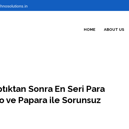
hnosolutions.in
HOME
ABOUT US
ptıktan Sonra En Seri Para
o ve Papara ile Sorunsuz