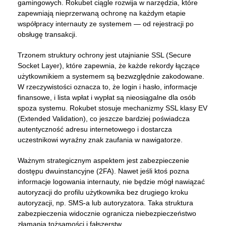
gamingowych. Rokubet ciągle rozwija w narzędzia, które
zapewniają nieprzerwaną ochronę na każdym etapie
współpracy internauty ze systemem — od rejestracji po
obsługę transakcji.
Trzonem struktury ochrony jest utajnianie SSL (Secure
Socket Layer), które zapewnia, że każde rekordy łączące
użytkownikiem a systemem są bezwzględnie zakodowane.
W rzeczywistości oznacza to, że login i hasło, informacje
finansowe, i lista wpłat i wypłat są nieosiągalne dla osób
spoza systemu. Rokubet stosuje mechanizmy SSL klasy EV
(Extended Validation), co jeszcze bardziej poświadcza
autentyczność adresu internetowego i dostarcza
uczestnikowi wyraźny znak zaufania w nawigatorze.
Ważnym strategicznym aspektem jest zabezpieczenie
dostępu dwuinstancyjne (2FA). Nawet jeśli ktoś pozna
informacje logowania internauty, nie będzie mógł nawiązać
autoryzacji do profilu użytkownika bez drugiego kroku
autoryzacji, np. SMS-a lub autoryzatora. Taka struktura
zabezpieczenia widocznie ogranicza niebezpieczeństwo
złamania tożsamości i fałszerstw.