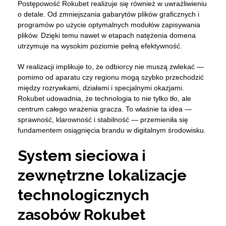
Postępowość Rokubet realizuje się również w uwrażliwieniu
o detale. Od zmniejszania gabarytów plików graficznych i
programów po użycie optymalnych modułów zapisywania
plików. Dzięki temu nawet w etapach natężenia domena
utrzymuje na wysokim poziomie pełną efektywność.
W realizacji implikuje to, że odbiorcy nie muszą zwlekać —
pomimo od aparatu czy regionu mogą szybko przechodzić
między rozrywkami, działami i specjalnymi okazjami.
Rokubet udowadnia, że technologia to nie tylko tło, ale
centrum całego wrażenia gracza. To właśnie ta idea —
sprawność, klarowność i stabilność — przemieniła się
fundamentem osiągnięcia brandu w digitalnym środowisku.
System sieciowa i
zewnętrzne lokalizacje
technologicznych
zasobów Rokubet