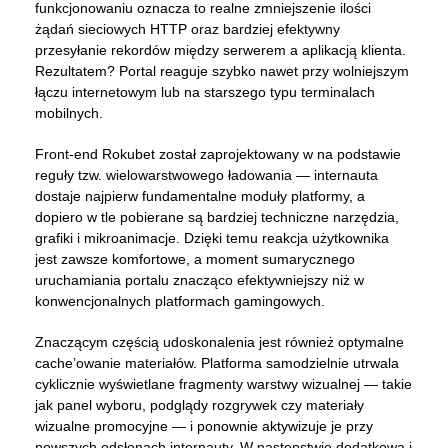
funkcjonowaniu oznacza to realne zmniejszenie ilości
żądań sieciowych HTTP oraz bardziej efektywny
przesyłanie rekordów między serwerem a aplikacją klienta.
Rezultatem? Portal reaguje szybko nawet przy wolniejszym
łączu internetowym lub na starszego typu terminalach
mobilnych.
Front-end Rokubet został zaprojektowany w na podstawie
reguły tzw. wielowarstwowego ładowania — internauta
dostaje najpierw fundamentalne moduły platformy, a
dopiero w tle pobierane są bardziej techniczne narzędzia,
grafiki i mikroanimacje. Dzięki temu reakcja użytkownika
jest zawsze komfortowe, a moment sumarycznego
uruchamiania portalu znacząco efektywniejszy niż w
konwencjonalnych platformach gamingowych.
Znaczącym częścią udoskonalenia jest również optymalne
cache’owanie materiałów. Platforma samodzielnie utrwala
cyklicznie wyświetlane fragmenty warstwy wizualnej — takie
jak panel wyboru, podglądy rozgrywek czy materiały
wizualne promocyjne — i ponownie aktywizuje je przy
nowszych odsłonach internauty. W następstwie dodatkowa i