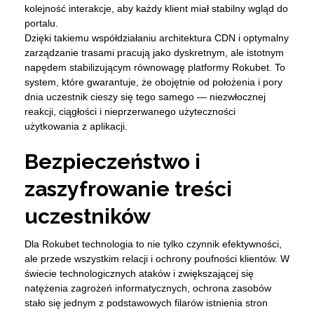
kolejność interakcje, aby każdy klient miał stabilny wgląd do
portalu.
Dzięki takiemu współdziałaniu architektura CDN i optymalny
zarządzanie trasami pracują jako dyskretnym, ale istotnym
napędem stabilizującym równowagę platformy Rokubet. To
system, które gwarantuje, że obojętnie od położenia i pory
dnia uczestnik cieszy się tego samego — niezwłocznej
reakcji, ciągłości i nieprzerwanego użyteczności
użytkowania z aplikacji.
Bezpieczeństwo i
zaszyfrowanie treści
uczestników
Dla Rokubet technologia to nie tylko czynnik efektywności,
ale przede wszystkim relacji i ochrony poufności klientów. W
świecie technologicznych ataków i zwiększającej się
natężenia zagrożeń informatycznych, ochrona zasobów
stało się jednym z podstawowych filarów istnienia stron