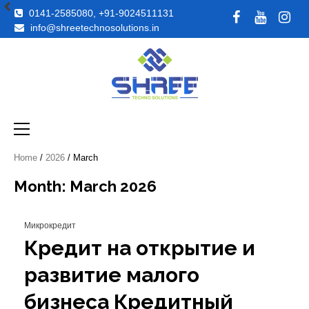
Skip
0141-2585080, +91-9024511131
Facebook
YouTube
Insta
to
info@shreetechnosolutions.in
content
Just another WordPress site
Shreetechno
Primary
Menu
Home
/
2026
/ March
Month: March 2026
Микрокредит
Кредит на открытие и
развитие малого
бизнеса Кредитный