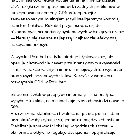
natychmiastowo redystrybuuje dane na inne lokalizacje
CDN, dzięki czemu gracz nie widzi żadnych problemów w
funkcjonowaniu domeny. CDN w kooperacji z
zaawansowanym routingiem (czyli inteligentnym kontrolą
transferu) ułatwia Rokubet przystosować się do
różnorodnych scenariuszy systemowych w bieżącym czasie
— kierując się zawsze najlepszą i najbardziej efektywną
trasowanie przesyłu.
W wyniku Rokubet nie tylko startuje błyskawicznie, ale
operuje niezawodnie nawet przy intensywnym aktywności
— np. w trakcie ważnych imprez turniejowych lub wydarzeń
branżowych sezonowych slotów. Korzyści z wdrożenia
rozwiązania CDN w Rokubet:
Skrócenie zwłok w przepływie informacji – materiały są
wysyłane lokalnie, co minimalizuje czas odpowiedzi nawet o
50%.
Rozszerzona stabilność i trwałość na przeciążenia – dane
uczestników dystrybuuje się jednolicie między jednostkami.
Stabilizacja sprawności obsługi w godzinach szczytu –
platforma efektywnie reguluje obciążenie i optymalizuje