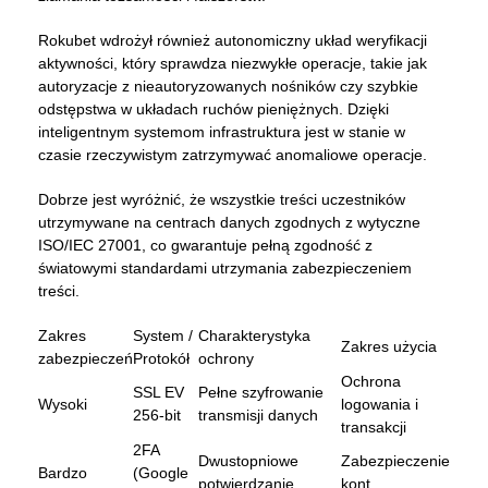
Rokubet wdrożył również autonomiczny układ weryfikacji
aktywności, który sprawdza niezwykłe operacje, takie jak
autoryzacje z nieautoryzowanych nośników czy szybkie
odstępstwa w układach ruchów pieniężnych. Dzięki
inteligentnym systemom infrastruktura jest w stanie w
czasie rzeczywistym zatrzymywać anomaliowe operacje.
Dobrze jest wyróżnić, że wszystkie treści uczestników
utrzymywane na centrach danych zgodnych z wytyczne
ISO/IEC 27001, co gwarantuje pełną zgodność z
światowymi standardami utrzymania zabezpieczeniem
treści.
Zakres
System /
Charakterystyka
Zakres użycia
zabezpieczeń
Protokół
ochrony
Ochrona
SSL EV
Pełne szyfrowanie
Wysoki
logowania i
256-bit
transmisji danych
transakcji
2FA
Dwustopniowe
Zabezpieczenie
Bardzo
(Google
potwierdzanie
kont