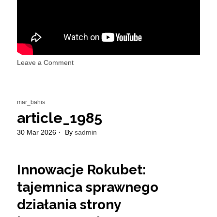
on
Leave a Comment
Кредит
на
открытие
mar_bahis
и
развитие
article_1985
малого
30 Mar 2026
By
sadmin
бизнеса
Кредитный
калькулятор
онлайн
Innowacje Rokubet:
для
tajemnica sprawnego
бизнеса
в
działania strony
СберБизнесе