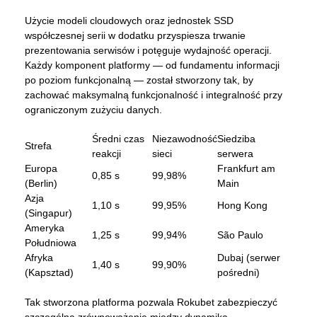
Użycie modeli cloudowych oraz jednostek SSD
współczesnej serii w dodatku przyspiesza trwanie
prezentowania serwisów i potęguje wydajność operacji.
Każdy komponent platformy — od fundamentu informacji
po poziom funkcjonalną — został stworzony tak, by
zachować maksymalną funkcjonalność i integralność przy
ograniczonym zużyciu danych.
Średni czas
Niezawodność
Siedziba
Strefa
reakcji
sieci
serwera
Europa
Frankfurt am
0,85 s
99,98%
(Berlin)
Main
Azja
1,10 s
99,95%
Hong Kong
(Singapur)
Ameryka
1,25 s
99,94%
São Paulo
Południowa
Afryka
Dubaj (serwer
1,40 s
99,90%
(Kapsztad)
pośredni)
Tak stworzona platforma pozwala Rokubet zabezpieczyć