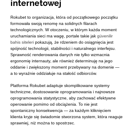
internetowej
Rokubet to organizacja, która od początkowego początku
formowała swoją renomę na solidnych filarach
technologicznych. W otoczeniu, w którym każda moment
uruchamiania sieci ma wagę, portale takie jak
güvenilir
bahis siteleri
pokazują, że rdzeniem do osiągnięcia jest
spójność technologii, stabilności i naturalnego interfejsu.
Sprawność renderowania danych nie tylko wzmacnia
ergonomię internauty, ale również determinuję na jego
oddanie i zwiększony moment przebywany na domenie —
a to wyraźnie oddziałuje na stałość odbiorców.
Platforma Rokubet adaptuje skomplikowane systemy
techniczne, dostosowanie oprogramowania i najnowsze
oprogramowania statystyczne, aby zachować efektywne
operowanie pomimo od obciążenia. To nie jest
spontaniczny konsekwencja — za każdym kliknięciem
klienta kryje się świadomie stworzona system, która reaguje
sprawniej, niż można to spostrzec.