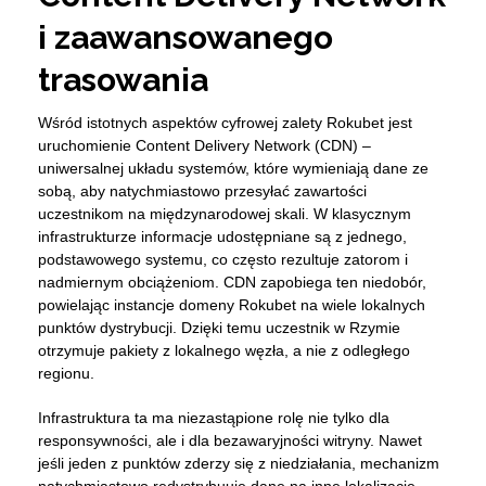
i zaawansowanego
trasowania
Wśród istotnych aspektów cyfrowej zalety Rokubet jest
uruchomienie Content Delivery Network (CDN) –
uniwersalnej układu systemów, które wymieniają dane ze
sobą, aby natychmiastowo przesyłać zawartości
uczestnikom na międzynarodowej skali. W klasycznym
infrastrukturze informacje udostępniane są z jednego,
podstawowego systemu, co często rezultuje zatorom i
nadmiernym obciążeniom. CDN zapobiega ten niedobór,
powielając instancje domeny Rokubet na wiele lokalnych
punktów dystrybucji. Dzięki temu uczestnik w Rzymie
otrzymuje pakiety z lokalnego węzła, a nie z odległego
regionu.
Infrastruktura ta ma niezastąpione rolę nie tylko dla
responsywności, ale i dla bezawaryjności witryny. Nawet
jeśli jeden z punktów zderzy się z niedziałania, mechanizm