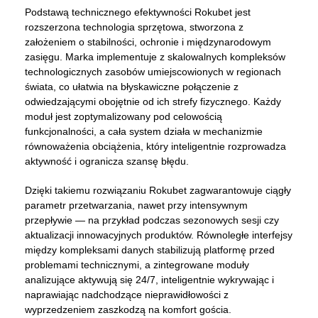
Podstawą technicznego efektywności Rokubet jest
rozszerzona technologia sprzętowa, stworzona z
założeniem o stabilności, ochronie i międzynarodowym
zasięgu. Marka implementuje z skalowalnych kompleksów
technologicznych zasobów umiejscowionych w regionach
świata, co ułatwia na błyskawiczne połączenie z
odwiedzającymi obojętnie od ich strefy fizycznego. Każdy
moduł jest zoptymalizowany pod celowością
funkcjonalności, a cała system działa w mechanizmie
równoważenia obciążenia, który inteligentnie rozprowadza
aktywność i ogranicza szansę błędu.
Dzięki takiemu rozwiązaniu Rokubet zagwarantowuje ciągły
parametr przetwarzania, nawet przy intensywnym
przepływie — na przykład podczas sezonowych sesji czy
aktualizacji innowacyjnych produktów. Równoległe interfejsy
między kompleksami danych stabilizują platformę przed
problemami technicznymi, a zintegrowane moduły
analizujące aktywują się 24/7, inteligentnie wykrywając i
naprawiając nadchodzące nieprawidłowości z
wyprzedzeniem zaszkodzą na komfort gościa.