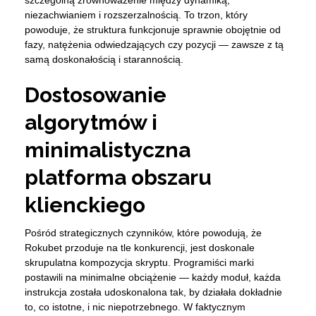
szczególną zrównoważenie między dynamiką,
niezachwianiem i rozszerzalnością. To trzon, który
powoduje, że struktura funkcjonuje sprawnie obojętnie od
fazy, natężenia odwiedzających czy pozycji — zawsze z tą
samą doskonałością i starannością.
Dostosowanie
algorytmów i
minimalistyczna
platforma obszaru
klienckiego
Pośród strategicznych czynników, które powodują, że
Rokubet przoduje na tle konkurencji, jest doskonale
skrupulatna kompozycja skryptu. Programiści marki
postawili na minimalne obciążenie — każdy moduł, każda
instrukcja została udoskonalona tak, by działała dokładnie
to, co istotne, i nic niepotrzebnego. W faktycznym