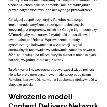
trzecia uruchomienie na domenie Rokubet funkcjonuje
prawie natychmiastowo, bez uchwytnego przetwarzania.
Co więcej zespół inżynieryjny Rokubet na bieżąco
implementuje weryfikacje rozwiązań technicznych,
korzystając z programów takich jak Google Lighthouse czy
GTmetrix, aby monitorować wydajność i neutralizować
ewentualne opóźnienia. Wprowadzenie metody
dynamicznego ładowania dla wizualizacji i części
sterowalnych usprawniło wydatkowanie zasobów nawet o
30%, co rezultuje na niższe zużycie platform technicznych i
bardziej wygodne interakcję z strony.
Ta efektywna i nowoczesna budowa części wizualnej jest
nie tylko projektem systemowym, ale także podejściem
Rokubet: klarowność, harmonia i doskonała efektywność w
obsłudze gościa.
Wdrożenie modeli
Content Delivery Network