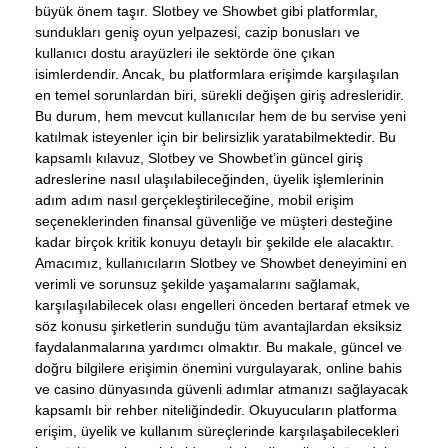
büyük önem taşır. Slotbey ve Showbet gibi platformlar,
sundukları geniş oyun yelpazesi, cazip bonusları ve
kullanıcı dostu arayüzleri ile sektörde öne çıkan
isimlerdendir. Ancak, bu platformlara erişimde karşılaşılan
en temel sorunlardan biri, sürekli değişen giriş adresleridir.
Bu durum, hem mevcut kullanıcılar hem de bu servise yeni
katılmak isteyenler için bir belirsizlik yaratabilmektedir. Bu
kapsamlı kılavuz, Slotbey ve Showbet’in güncel giriş
adreslerine nasıl ulaşılabileceğinden, üyelik işlemlerinin
adım adım nasıl gerçekleştirileceğine, mobil erişim
seçeneklerinden finansal güvenliğe ve müşteri desteğine
kadar birçok kritik konuyu detaylı bir şekilde ele alacaktır.
Amacımız, kullanıcıların Slotbey ve Showbet deneyimini en
verimli ve sorunsuz şekilde yaşamalarını sağlamak,
karşılaşılabilecek olası engelleri önceden bertaraf etmek ve
söz konusu şirketlerin sunduğu tüm avantajlardan eksiksiz
faydalanmalarına yardımcı olmaktır. Bu makale, güncel ve
doğru bilgilere erişimin önemini vurgulayarak, online bahis
ve casino dünyasında güvenli adımlar atmanızı sağlayacak
kapsamlı bir rehber niteliğindedir. Okuyucuların platforma
erişim, üyelik ve kullanım süreçlerinde karşılaşabilecekleri