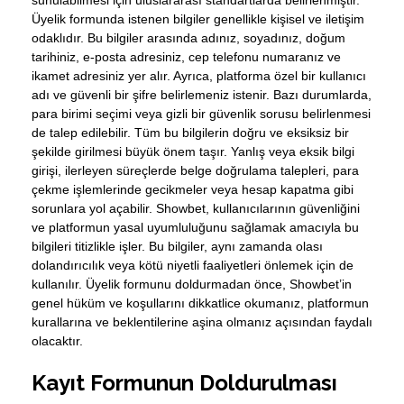
sunulabilmesi için uluslararası standartlarda belirlenmiştir.
Üyelik formunda istenen bilgiler genellikle kişisel ve iletişim
odaklıdır. Bu bilgiler arasında adınız, soyadınız, doğum
tarihiniz, e-posta adresiniz, cep telefonu numaranız ve
ikamet adresiniz yer alır. Ayrıca, platforma özel bir kullanıcı
adı ve güvenli bir şifre belirlemeniz istenir. Bazı durumlarda,
para birimi seçimi veya gizli bir güvenlik sorusu belirlenmesi
de talep edilebilir. Tüm bu bilgilerin doğru ve eksiksiz bir
şekilde girilmesi büyük önem taşır. Yanlış veya eksik bilgi
girişi, ilerleyen süreçlerde belge doğrulama talepleri, para
çekme işlemlerinde gecikmeler veya hesap kapatma gibi
sorunlara yol açabilir. Showbet, kullanıcılarının güvenliğini
ve platformun yasal uyumluluğunu sağlamak amacıyla bu
bilgileri titizlikle işler. Bu bilgiler, aynı zamanda olası
dolandırıcılık veya kötü niyetli faaliyetleri önlemek için de
kullanılır. Üyelik formunu doldurmadan önce, Showbet’in
genel hüküm ve koşullarını dikkatlice okumanız, platformun
kurallarına ve beklentilerine aşina olmanız açısından faydalı
olacaktır.
Kayıt Formunun Doldurulması