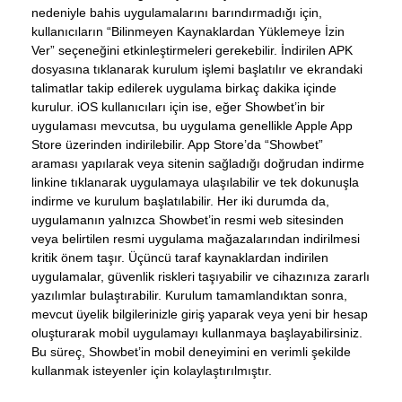
nedeniyle bahis uygulamalarını barındırmadığı için,
kullanıcıların “Bilinmeyen Kaynaklardan Yüklemeye İzin
Ver” seçeneğini etkinleştirmeleri gerekebilir. İndirilen APK
dosyasına tıklanarak kurulum işlemi başlatılır ve ekrandaki
talimatlar takip edilerek uygulama birkaç dakika içinde
kurulur. iOS kullanıcıları için ise, eğer Showbet’in bir
uygulaması mevcutsa, bu uygulama genellikle Apple App
Store üzerinden indirilebilir. App Store’da “Showbet”
araması yapılarak veya sitenin sağladığı doğrudan indirme
linkine tıklanarak uygulamaya ulaşılabilir ve tek dokunuşla
indirme ve kurulum başlatılabilir. Her iki durumda da,
uygulamanın yalnızca Showbet’in resmi web sitesinden
veya belirtilen resmi uygulama mağazalarından indirilmesi
kritik önem taşır. Üçüncü taraf kaynaklardan indirilen
uygulamalar, güvenlik riskleri taşıyabilir ve cihazınıza zararlı
yazılımlar bulaştırabilir. Kurulum tamamlandıktan sonra,
mevcut üyelik bilgilerinizle giriş yaparak veya yeni bir hesap
oluşturarak mobil uygulamayı kullanmaya başlayabilirsiniz.
Bu süreç, Showbet’in mobil deneyimini en verimli şekilde
kullanmak isteyenler için kolaylaştırılmıştır.