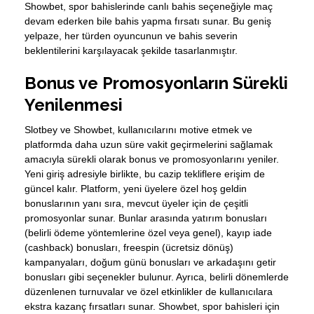
Showbet, spor bahislerinde canlı bahis seçeneğiyle maç
devam ederken bile bahis yapma fırsatı sunar. Bu geniş
yelpaze, her türden oyuncunun ve bahis severin
beklentilerini karşılayacak şekilde tasarlanmıştır.
Bonus ve Promosyonların Sürekli
Yenilenmesi
Slotbey ve Showbet, kullanıcılarını motive etmek ve
platformda daha uzun süre vakit geçirmelerini sağlamak
amacıyla sürekli olarak bonus ve promosyonlarını yeniler.
Yeni giriş adresiyle birlikte, bu cazip tekliflere erişim de
güncel kalır. Platform, yeni üyelere özel hoş geldin
bonuslarının yanı sıra, mevcut üyeler için de çeşitli
promosyonlar sunar. Bunlar arasında yatırım bonusları
(belirli ödeme yöntemlerine özel veya genel), kayıp iade
(cashback) bonusları, freespin (ücretsiz dönüş)
kampanyaları, doğum günü bonusları ve arkadaşını getir
bonusları gibi seçenekler bulunur. Ayrıca, belirli dönemlerde
düzenlenen turnuvalar ve özel etkinlikler de kullanıcılara
ekstra kazanç fırsatları sunar. Showbet, spor bahisleri için