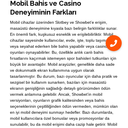
Mobil Bahis ve Casino
Deneyiminin Farkları
Mobil cihazlar üzerinden Slotbey ve Showbet’e erişim,
masaüstü deneyimine kıyasla bazı belirgin farklılıklar sunar.
En önemli fark, kuşkusuz esneklik ve erişilebilirliktir. Mobil
cihazlar sayesinde kullanıcılar, evde, işte, toplu taşımada
veya seyahat ederken bile bahis yapabilir veya casino
oyunları oynayabilirler. Bu, özellikle anlık canlı bahis
fırsatlarını kaçırmak istemeyen spor bahisleri tutkunları için
büyük bir avantajdır. Mobil arayüzler, genellikle daha sade
ve dokunmatik ekran kullanımına uygun olarak
tasarlanmıştır. Bu durum, bazı oyuncular için daha pratik ve
sezgisel bir kullanım sunarken, bazıları için masaüstü
ekranın genişliğinin sağladığı detaylı görünümden ödün
vermek anlamına gelebilir. Ancak, Showbet’in mobil
versiyonları, oyunların grafik kalitesinden veya bahis
seçeneklerinin çeşitliliğinden ödün vermeden, mümkün olan
en iyi mobil deneyimi sunmayı hedefler. Bazı durumlarda,
mobil kullanıcılara özel bonuslar veya promosyonlar da
sunulabilir, bu da mobil erişimi daha cazip hale getirir. Mobil