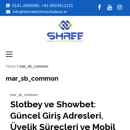
Skip
0141-2585080, +91-9024511131
Facebook
YouTube
Insta
to
info@shreetechnosolutions.in
content
Just another WordPress site
Shreetechno
Primary
Menu
Home
/ mar_sb_common
mar_sb_common
mar_sb_common
Slotbey ve Showbet:
Güncel Giriş Adresleri,
Üyelik Süreçleri ve Mobil