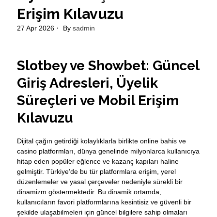
Erişim Kılavuzu
27 Apr 2026
By
sadmin
Slotbey ve Showbet: Güncel
Giriş Adresleri, Üyelik
Süreçleri ve Mobil Erişim
Kılavuzu
Dijital çağın getirdiği kolaylıklarla birlikte online bahis ve
casino platformları, dünya genelinde milyonlarca kullanıcıya
hitap eden popüler eğlence ve kazanç kapıları haline
gelmiştir. Türkiye’de bu tür platformlara erişim, yerel
düzenlemeler ve yasal çerçeveler nedeniyle sürekli bir
dinamizm göstermektedir. Bu dinamik ortamda,
kullanıcıların favori platformlarına kesintisiz ve güvenli bir
şekilde ulaşabilmeleri için güncel bilgilere sahip olmaları