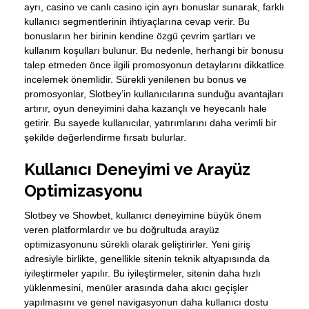
ayrı, casino ve canlı casino için ayrı bonuslar sunarak, farklı
kullanıcı segmentlerinin ihtiyaçlarına cevap verir. Bu
bonusların her birinin kendine özgü çevrim şartları ve
kullanım koşulları bulunur. Bu nedenle, herhangi bir bonusu
talep etmeden önce ilgili promosyonun detaylarını dikkatlice
incelemek önemlidir. Sürekli yenilenen bu bonus ve
promosyonlar, Slotbey’in kullanıcılarına sunduğu avantajları
artırır, oyun deneyimini daha kazançlı ve heyecanlı hale
getirir. Bu sayede kullanıcılar, yatırımlarını daha verimli bir
şekilde değerlendirme fırsatı bulurlar.
Kullanıcı Deneyimi ve Arayüz
Optimizasyonu
Slotbey ve Showbet, kullanıcı deneyimine büyük önem
veren platformlardır ve bu doğrultuda arayüz
optimizasyonunu sürekli olarak geliştirirler. Yeni giriş
adresiyle birlikte, genellikle sitenin teknik altyapısında da
iyileştirmeler yapılır. Bu iyileştirmeler, sitenin daha hızlı
yüklenmesini, menüler arasında daha akıcı geçişler
yapılmasını ve genel navigasyonun daha kullanıcı dostu