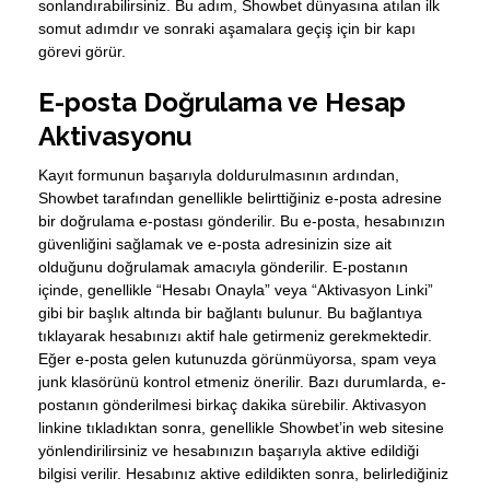
sonlandırabilirsiniz. Bu adım, Showbet dünyasına atılan ilk
somut adımdır ve sonraki aşamalara geçiş için bir kapı
görevi görür.
E-posta Doğrulama ve Hesap
Aktivasyonu
Kayıt formunun başarıyla doldurulmasının ardından,
Showbet tarafından genellikle belirttiğiniz e-posta adresine
bir doğrulama e-postası gönderilir. Bu e-posta, hesabınızın
güvenliğini sağlamak ve e-posta adresinizin size ait
olduğunu doğrulamak amacıyla gönderilir. E-postanın
içinde, genellikle “Hesabı Onayla” veya “Aktivasyon Linki”
gibi bir başlık altında bir bağlantı bulunur. Bu bağlantıya
tıklayarak hesabınızı aktif hale getirmeniz gerekmektedir.
Eğer e-posta gelen kutunuzda görünmüyorsa, spam veya
junk klasörünü kontrol etmeniz önerilir. Bazı durumlarda, e-
postanın gönderilmesi birkaç dakika sürebilir. Aktivasyon
linkine tıkladıktan sonra, genellikle Showbet’in web sitesine
yönlendirilirsiniz ve hesabınızın başarıyla aktive edildiği
bilgisi verilir. Hesabınız aktive edildikten sonra, belirlediğiniz