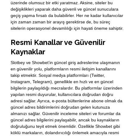
üzerinde olumsuz bir etki yaratmaz. Aksine, siteler bu
değişiklikleri yaparak daha güvenli ve güncel sunuculara
geçiş yapma fırsatı da bulabilirler. Her ne kadar kullanıcılar
için zaman zaman bir arayış gerektirse de, bu süreç
sitelerin operasyonel devamlılığı için hayati öneme sahiptir.
Resmi Kanallar ve Güvenilir
Kaynaklar
Slotbey ve Showbet’in güncel giriş adreslerine ulaşmanın
en güvenilir yolu, platformların resmi iletişim kanallarını
takip etmektir. Sosyal medya platformları (Twitter,
Instagram, Telegram), genellikle en hızlı ve en güncel
bilgilerin paylaşıldığı mecralardır. Bu platformlar üzerinden
yapılan resmi duyurular, kullanıcılara doğrudan doğru
adresi sağlar. Ayrıca, e-posta bültenlerine abone olmak da
güncel adres bildirimlerini doğrudan gelen kutunuza
almanızı sağlar. Güvenilir inceleme siteleri ve forumlar da
güncel adres bilgilerini paylaşabilir, ancak bu kaynakların
doğruluğunu teyit etmek önemlidir. Özellikle Showbet gibi
köklü markaların, dolandırıcılığı önlemek amacıyla resmi