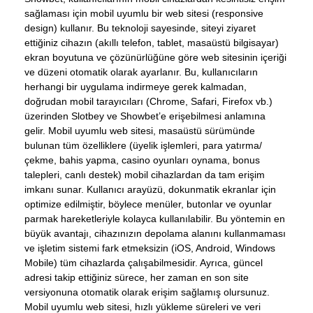
sağlaması için mobil uyumlu bir web sitesi (responsive
design) kullanır. Bu teknoloji sayesinde, siteyi ziyaret
ettiğiniz cihazın (akıllı telefon, tablet, masaüstü bilgisayar)
ekran boyutuna ve çözünürlüğüne göre web sitesinin içeriği
ve düzeni otomatik olarak ayarlanır. Bu, kullanıcıların
herhangi bir uygulama indirmeye gerek kalmadan,
doğrudan mobil tarayıcıları (Chrome, Safari, Firefox vb.)
üzerinden Slotbey ve Showbet’e erişebilmesi anlamına
gelir. Mobil uyumlu web sitesi, masaüstü sürümünde
bulunan tüm özelliklere (üyelik işlemleri, para yatırma/
çekme, bahis yapma, casino oyunları oynama, bonus
talepleri, canlı destek) mobil cihazlardan da tam erişim
imkanı sunar. Kullanıcı arayüzü, dokunmatik ekranlar için
optimize edilmiştir, böylece menüler, butonlar ve oyunlar
parmak hareketleriyle kolayca kullanılabilir. Bu yöntemin en
büyük avantajı, cihazınızın depolama alanını kullanmaması
ve işletim sistemi fark etmeksizin (iOS, Android, Windows
Mobile) tüm cihazlarda çalışabilmesidir. Ayrıca, güncel
adresi takip ettiğiniz sürece, her zaman en son site
versiyonuna otomatik olarak erişim sağlamış olursunuz.
Mobil uyumlu web sitesi, hızlı yükleme süreleri ve veri