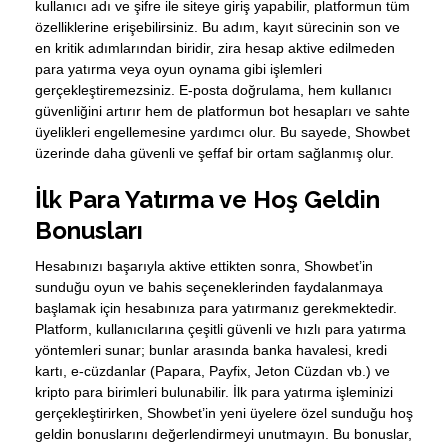
kullanıcı adı ve şifre ile siteye giriş yapabilir, platformun tüm
özelliklerine erişebilirsiniz. Bu adım, kayıt sürecinin son ve
en kritik adımlarından biridir, zira hesap aktive edilmeden
para yatırma veya oyun oynama gibi işlemleri
gerçekleştiremezsiniz. E-posta doğrulama, hem kullanıcı
güvenliğini artırır hem de platformun bot hesapları ve sahte
üyelikleri engellemesine yardımcı olur. Bu sayede, Showbet
üzerinde daha güvenli ve şeffaf bir ortam sağlanmış olur.
İlk Para Yatırma ve Hoş Geldin
Bonusları
Hesabınızı başarıyla aktive ettikten sonra, Showbet’in
sunduğu oyun ve bahis seçeneklerinden faydalanmaya
başlamak için hesabınıza para yatırmanız gerekmektedir.
Platform, kullanıcılarına çeşitli güvenli ve hızlı para yatırma
yöntemleri sunar; bunlar arasında banka havalesi, kredi
kartı, e-cüzdanlar (Papara, Payfix, Jeton Cüzdan vb.) ve
kripto para birimleri bulunabilir. İlk para yatırma işleminizi
gerçekleştirirken, Showbet’in yeni üyelere özel sunduğu hoş
geldin bonuslarını değerlendirmeyi unutmayın. Bu bonuslar,