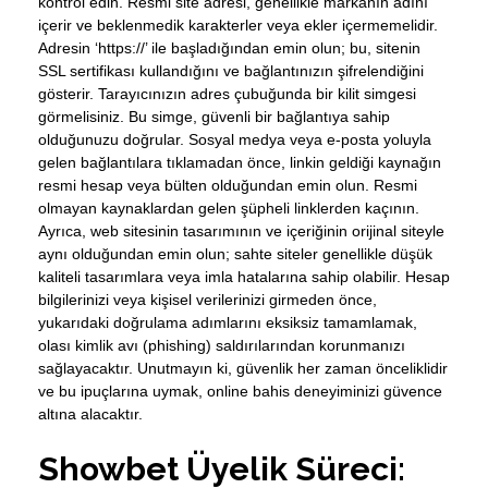
kontrol edin. Resmi site adresi, genellikle markanın adını
içerir ve beklenmedik karakterler veya ekler içermemelidir.
Adresin ‘https://’ ile başladığından emin olun; bu, sitenin
SSL sertifikası kullandığını ve bağlantınızın şifrelendiğini
gösterir. Tarayıcınızın adres çubuğunda bir kilit simgesi
görmelisiniz. Bu simge, güvenli bir bağlantıya sahip
olduğunuzu doğrular. Sosyal medya veya e-posta yoluyla
gelen bağlantılara tıklamadan önce, linkin geldiği kaynağın
resmi hesap veya bülten olduğundan emin olun. Resmi
olmayan kaynaklardan gelen şüpheli linklerden kaçının.
Ayrıca, web sitesinin tasarımının ve içeriğinin orijinal siteyle
aynı olduğundan emin olun; sahte siteler genellikle düşük
kaliteli tasarımlara veya imla hatalarına sahip olabilir. Hesap
bilgilerinizi veya kişisel verilerinizi girmeden önce,
yukarıdaki doğrulama adımlarını eksiksiz tamamlamak,
olası kimlik avı (phishing) saldırılarından korunmanızı
sağlayacaktır. Unutmayın ki, güvenlik her zaman önceliklidir
ve bu ipuçlarına uymak, online bahis deneyiminizi güvence
altına alacaktır.
Showbet Üyelik Süreci: