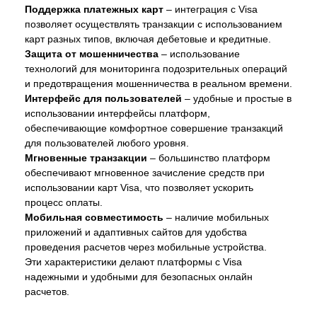
Поддержка платежных карт
– интеграция с Visa
позволяет осуществлять транзакции с использованием
карт разных типов, включая дебетовые и кредитные.
Защита от мошенничества
– использование
технологий для мониторинга подозрительных операций
и предотвращения мошенничества в реальном времени.
Интерфейс для пользователей
– удобные и простые в
использовании интерфейсы платформ,
обеспечивающие комфортное совершение транзакций
для пользователей любого уровня.
Мгновенные транзакции
– большинство платформ
обеспечивают мгновенное зачисление средств при
использовании карт Visa, что позволяет ускорить
процесс оплаты.
Мобильная совместимость
– наличие мобильных
приложений и адаптивных сайтов для удобства
проведения расчетов через мобильные устройства.
Эти характеристики делают платформы с Visa
надежными и удобными для безопасных онлайн
расчетов.