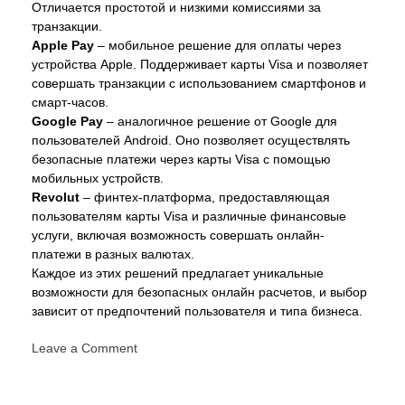
Отличается простотой и низкими комиссиями за
транзакции.
Apple Pay
– мобильное решение для оплаты через
устройства Apple. Поддерживает карты Visa и позволяет
совершать транзакции с использованием смартфонов и
смарт-часов.
Google Pay
– аналогичное решение от Google для
пользователей Android. Оно позволяет осуществлять
безопасные платежи через карты Visa с помощью
мобильных устройств.
Revolut
– финтех-платформа, предоставляющая
пользователям карты Visa и различные финансовые
услуги, включая возможность совершать онлайн-
платежи в разных валютах.
Каждое из этих решений предлагает уникальные
возможности для безопасных онлайн расчетов, и выбор
зависит от предпочтений пользователя и типа бизнеса.
on
Leave a Comment
Лучшие
платформы
с