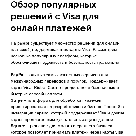
Обзор популярных
решений с Visa для
онлайн платежей
На рынке существует множество решений для онлайн
платежей, поддерживающих карты Visa. Рассмотрим
несколько популярных платформ, которые
обеспечивают надежность и безопасность транзакций.
PayPal
– один из самых известных сервисов для
международных переводов и покупок. Поддерживает
карты Visa,
Riobet Casino
предоставляя безопасные и
быстрые способы оплаты.
Stripe
– платформа для обработки платежей,
ориентированная на разработчиков и бизнес. Простой в
интеграции сервис, который поддерживает Visa и другие
карты, предлагая высокую степень защиты данных.
Square
– решение для малого и среднего бизнеса,
которое позволяет принимать платежи через карты Visa.